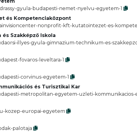
gyetem
andrassy-gyula-budapesti-nemet-nyelvu-egyetem-1
ézet és Kompetenciaközpont
rainvisioncenter-nonprofit-kft-kutatointezet-es-kompe
 és Szakképző Iskola
udaorsi-illyes-gyula-gimnazium-technikum-es-szakkepzo
dapest-fovaros-leveltara-1
udapesti-corvinus-egyetem-1
mmunikációs és Turisztikai Kar
udapesti-metropolitan-egyetem-uzleti-kommunikacios-es-
ceu-kozep-europai-egyetem
odak-palotaja