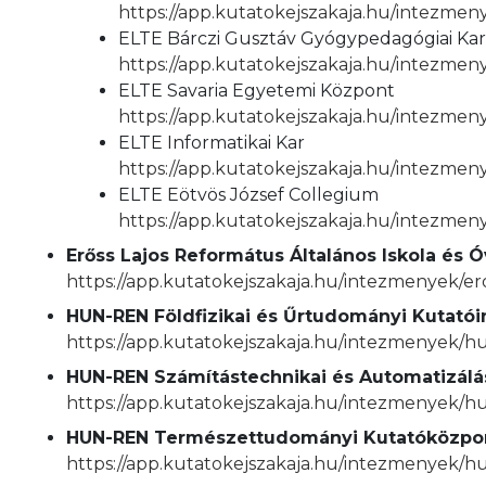
https://app.kutatokejszakaja.hu/intezmen
ELTE Bárczi Gusztáv Gyógypedagógiai Ka
https://app.kutatokejszakaja.hu/intezmen
ELTE Savaria Egyetemi Központ
https://app.kutatokejszakaja.hu/intezmen
ELTE Informatikai Kar
https://app.kutatokejszakaja.hu/intezmeny
ELTE Eötvös József Collegium
https://app.kutatokejszakaja.hu/intezmen
Erőss Lajos Református Általános Iskola és 
https://app.kutatokejszakaja.hu/intezmenyek/ero
HUN-REN Földfizikai és Űrtudományi Kutatói
https://app.kutatokejszakaja.hu/intezmenyek/hu
HUN-REN Számítástechnikai és Automatizálá
https://app.kutatokejszakaja.hu/intezmenyek/hu
HUN-REN Természettudományi Kutatóközpo
https://app.kutatokejszakaja.hu/intezmenyek