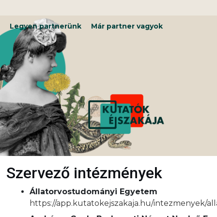
Kilépés
a
tartalomba
Legyen partnerünk
Már partner vagyok
Szervező intézmények
Állatorvostudományi Egyetem
https://app.kutatokejszakaja.hu/intezmenyek/