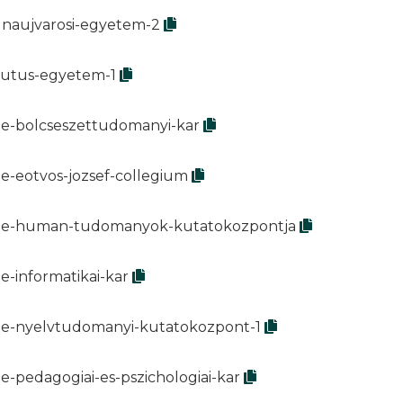
unaujvarosi-egyetem-2
edutus-egyetem-1
lte-bolcseszettudomanyi-kar
te-eotvos-jozsef-collegium
/elte-human-tudomanyok-kutatokozpontja
e-informatikai-kar
lte-nyelvtudomanyi-kutatokozpont-1
e-pedagogiai-es-pszichologiai-kar