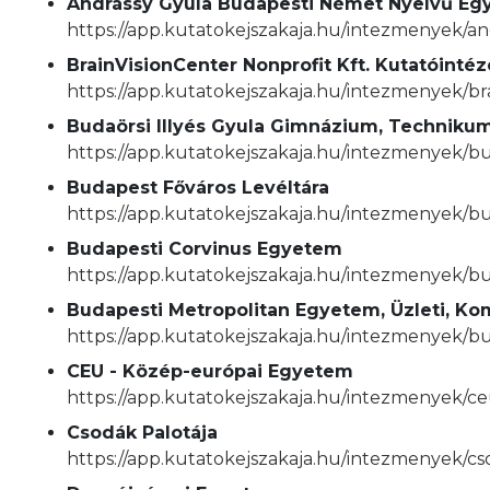
Andrássy Gyula Budapesti Német Nyelvű E
https://app.kutatokejszakaja.hu/intezmenyek/
BrainVisionCenter Nonprofit Kft. Kutatóint
https://app.kutatokejszakaja.hu/intezmenyek/b
Budaörsi Illyés Gyula Gimnázium, Technikum
https://app.kutatokejszakaja.hu/intezmenyek/b
Budapest Főváros Levéltára
https://app.kutatokejszakaja.hu/intezmenyek/bu
Budapesti Corvinus Egyetem
https://app.kutatokejszakaja.hu/intezmenyek/b
Budapesti Metropolitan Egyetem, Üzleti, Ko
https://app.kutatokejszakaja.hu/intezmenyek/b
CEU - Közép-európai Egyetem
https://app.kutatokejszakaja.hu/intezmenyek/
Csodák Palotája
https://app.kutatokejszakaja.hu/intezmenyek/cs