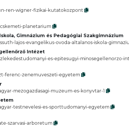
un-ren-wigner-fizikai-kutatokozpont
ecskemeti-planetarium
s Iskola, Gimnázium és Pedagógiai Szakgimnázium
ossuth-lajos-evangelikus-ovoda-altalanos-iskola-gimna
ellenőrző Intézet
ozlekedestudomanyi-es-epitesugyi-minosegellenorzo-in
iszt-ferenc-zenemuveszeti-egyetem
r
/magyar-mezogazdasagi-muzeum-es-konyvtar-1
yetem
magyar-testnevelesi-es-sporttudomanyi-egyetem
ate-szarvasi-arboretum