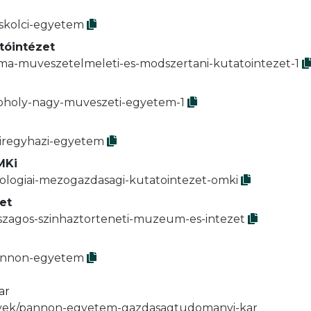
iskolci-egyetem
tóintézet
mma-muveszetelmeleti-es-modszertani-kutatointezet-1
moholy-nagy-muveszeti-egyetem-1
yiregyhazi-egyetem
MKi
kologiai-mezogazdasagi-kutatointezet-omki
et
rszagos-szinhaztorteneti-muzeum-es-intezet
pannon-egyetem
ar
enyek/pannon-egyetem-gazdasagtudomanyi-kar