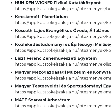
HUN-REN WIGNER Fizikai Kutatóközpont
https://app.kutatokejszakaja.hu/intezmenyek/h
Kecskeméti Planetárium
https://app.kutatokejszakaja.hu/intezmenyek/k
Kossuth Lajos Evangélikus Óvoda, Általáno
https://app.kutatokejszakaja.hu/intezmenyek/k
Közlekedéstudományi és Építésügyi Minőség
https://app.kutatokejszakaja.hu/intezmenyek/k
Liszt Ferenc Zeneművészeti Egyetem
https://app.kutatokejszakaja.hu/intezmenyek/l
Magyar Mezőgazdasági Múzeum és Könyvtá
https://app.kutatokejszakaja.hu/intezmenyek
Magyar Testnevelési és Sporttudományi Eg
https://app.kutatokejszakaja.hu/intezmenyek/
MATE Szarvasi Arborétum
https://app.kutatokejszakaja.hu/intezmenyek/m