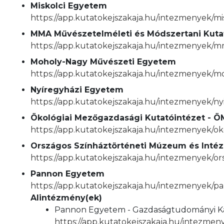
Miskolci Egyetem
https://app.kutatokejszakaja.hu/intezmenyek/m
MMA Művészetelméleti és Módszertani Kuta
https://app.kutatokejszakaja.hu/intezmenyek/
Moholy-Nagy Művészeti Egyetem
https://app.kutatokejszakaja.hu/intezmenyek/
Nyíregyházi Egyetem
https://app.kutatokejszakaja.hu/intezmenyek/n
Ökológiai Mezőgazdasági Kutatóintézet - Ö
https://app.kutatokejszakaja.hu/intezmenyek/o
Országos Színháztörténeti Múzeum és Intéz
https://app.kutatokejszakaja.hu/intezmenyek/o
Pannon Egyetem
https://app.kutatokejszakaja.hu/intezmenyek/
Alintézmény(ek)
Pannon Egyetem - Gazdaságtudományi K
https://app.kutatokejszakaja.hu/intezm