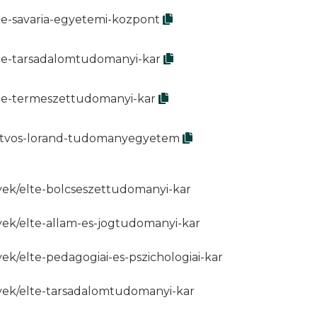
te-savaria-egyetemi-kozpont
lte-tarsadalomtudomanyi-kar
lte-termeszettudomanyi-kar
eotvos-lorand-tudomanyegyetem
yek/elte-bolcseszettudomanyi-kar
yek/elte-allam-es-jogtudomanyi-kar
ek/elte-pedagogiai-es-pszichologiai-kar
nyek/elte-tarsadalomtudomanyi-kar