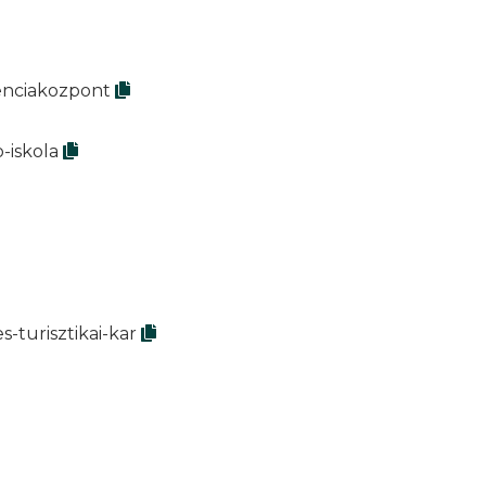
tenciakozpont
-iskola
turisztikai-kar