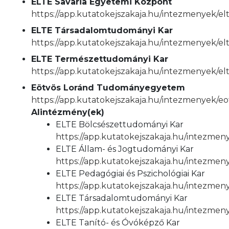
ELTE Savaria Egyetemi Központ
https://app.kutatokejszakaja.hu/intezmenyek/el
ELTE Társadalomtudományi Kar
https://app.kutatokejszakaja.hu/intezmenyek/e
ELTE Természettudományi Kar
https://app.kutatokejszakaja.hu/intezmenyek/e
Eötvös Loránd Tudományegyetem
https://app.kutatokejszakaja.hu/intezmenyek/
Alintézmény(ek)
ELTE Bölcsészettudományi Kar
https://app.kutatokejszakaja.hu/intezmen
ELTE Állam- és Jogtudományi Kar
https://app.kutatokejszakaja.hu/intezmen
ELTE Pedagógiai és Pszichológiai Kar
https://app.kutatokejszakaja.hu/intezmeny
ELTE Társadalomtudományi Kar
https://app.kutatokejszakaja.hu/intezme
ELTE Tanító- és Óvóképző Kar