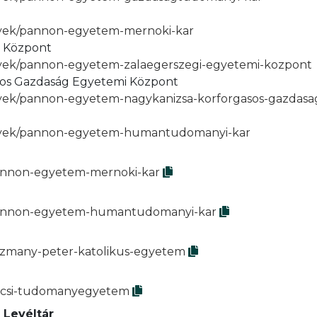
enyek/pannon-egyetem-mernoki-kar
i Központ
enyek/pannon-egyetem-zalaegerszegi-egyetemi-kozpont
sos Gazdaság Egyetemi Központ
enyek/pannon-egyetem-nagykanizsa-korforgasos-gazdas
menyek/pannon-egyetem-humantudomanyi-kar
pannon-egyetem-mernoki-kar
k/pannon-egyetem-humantudomanyi-kar
pazmany-peter-katolikus-egyetem
pecsi-tudomanyegyetem
 Levéltár