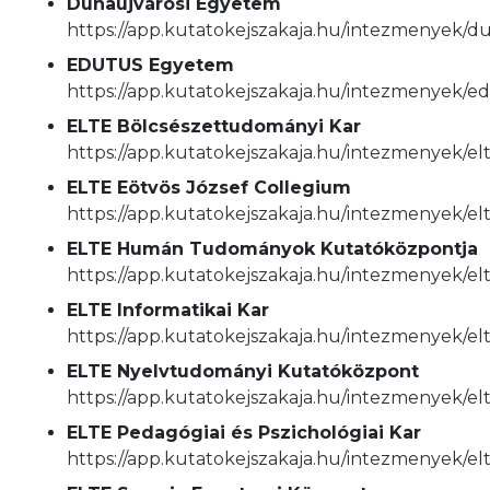
Dunaújvárosi Egyetem
https://app.kutatokejszakaja.hu/intezmenyek/d
EDUTUS Egyetem
https://app.kutatokejszakaja.hu/intezmenyek/
ELTE Bölcsészettudományi Kar
https://app.kutatokejszakaja.hu/intezmenyek/e
ELTE Eötvös József Collegium
https://app.kutatokejszakaja.hu/intezmenyek/el
ELTE Humán Tudományok Kutatóközpontja
https://app.kutatokejszakaja.hu/intezmenyek
ELTE Informatikai Kar
https://app.kutatokejszakaja.hu/intezmenyek/elt
ELTE Nyelvtudományi Kutatóközpont
https://app.kutatokejszakaja.hu/intezmenyek/e
ELTE Pedagógiai és Pszichológiai Kar
https://app.kutatokejszakaja.hu/intezmenyek/elt