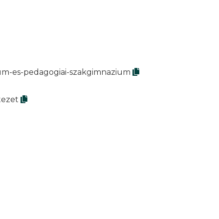
zium-es-pedagogiai-szakgimnazium
tezet