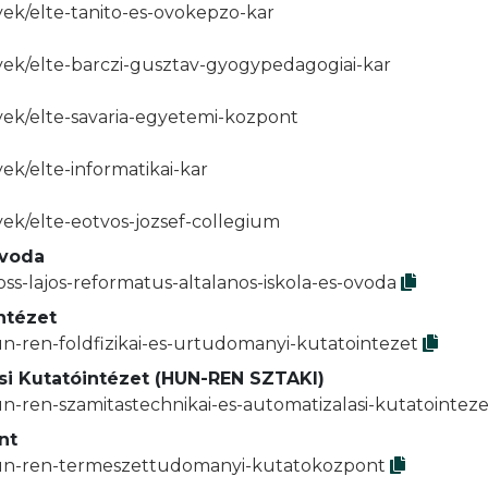
yek/elte-tanito-es-ovokepzo-kar
r
yek/elte-barczi-gusztav-gyogypedagogiai-kar
yek/elte-savaria-egyetemi-kozpont
ek/elte-informatikai-kar
yek/elte-eotvos-jozsef-collegium
Óvoda
ss-lajos-reformatus-altalanos-iskola-es-ovoda
ntézet
n-ren-foldfizikai-es-urtudomanyi-kutatointezet
si Kutatóintézet (HUN-REN SZTAKI)
n-ren-szamitastechnikai-es-automatizalasi-kutatointeze
nt
/hun-ren-termeszettudomanyi-kutatokozpont