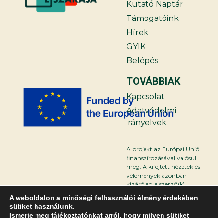
Kutató Naptár
Támogatóink
Hírek
GYIK
Belépés
TOVÁBBIAK
Kapcsolat
Adatvédelmi
irányelvek
A projekt az Európai Unió
finanszírozásával valósul
meg. A kifejtett nézetek és
vélemények azonban
kizárólag a szerző(k)
sajátjai, és nem feltétlenül
A weboldalon a minőségi felhasználói élmény érdekében
tükrözik az Európai Unió
sütiket használunk.
vagy az Európai Kutatási
Ismerje meg tájékoztatónkat arról, hogy milyen sütiket