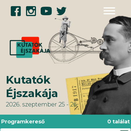
Kilépés
a
tartalomba
Kutatók
Éjszakája
2026. szeptember 25 - 26.
Programkereső
0
találat