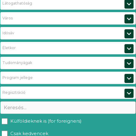
Látogathatóság
Város
Idősáv
Életkor
Tudományágak
Program jellege
Regisztráció
Külföldieknek is (for foreigners)
Csak kedvencek