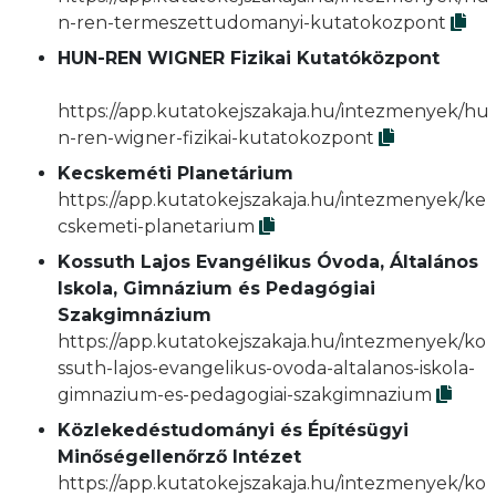
n-ren-termeszettudomanyi-kutatokozpont
HUN-REN WIGNER Fizikai Kutatóközpont
https://app.kutatokejszakaja.hu/intezmenyek/hu
n-ren-wigner-fizikai-kutatokozpont
Kecskeméti Planetárium
https://app.kutatokejszakaja.hu/intezmenyek/ke
cskemeti-planetarium
Kossuth Lajos Evangélikus Óvoda, Általános
Iskola, Gimnázium és Pedagógiai
Szakgimnázium
https://app.kutatokejszakaja.hu/intezmenyek/ko
ssuth-lajos-evangelikus-ovoda-altalanos-iskola-
gimnazium-es-pedagogiai-szakgimnazium
Közlekedéstudományi és Építésügyi
Minőségellenőrző Intézet
https://app.kutatokejszakaja.hu/intezmenyek/ko