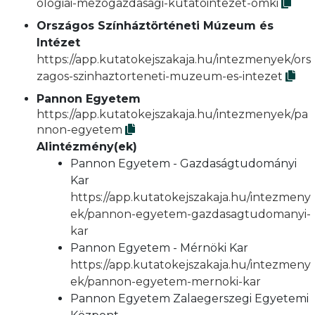
ologiai-mezogazdasagi-kutatointezet-omki
Országos Színháztörténeti Múzeum és
Intézet
https://app.kutatokejszakaja.hu/intezmenyek/ors
zagos-szinhaztorteneti-muzeum-es-intezet
Pannon Egyetem
https://app.kutatokejszakaja.hu/intezmenyek/pa
nnon-egyetem
Alintézmény(ek)
Pannon Egyetem - Gazdaságtudományi
Kar
https://app.kutatokejszakaja.hu/intezmeny
ek/pannon-egyetem-gazdasagtudomanyi-
kar
Pannon Egyetem - Mérnöki Kar
https://app.kutatokejszakaja.hu/intezmeny
ek/pannon-egyetem-mernoki-kar
Pannon Egyetem Zalaegerszegi Egyetemi