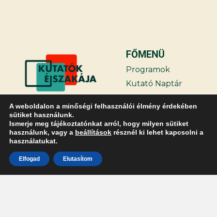
FŐMENÜ
Programok
Kutató Naptár
Támogatóink
A weboldalon a minőségi felhasználói élmény érdekében
Hírek
sütiket használunk.
Ismerje meg tájékoztatónkat arról, hogy milyen sütiket
GYIK
használunk, vagy a
beállítások
résznél ki lehet kapcsolni a
Belépés
használatukat.
TOVÁBBIAK
Elfogad
Elutasítom
Kapcsolat
Adatvédelmi
irányelvek