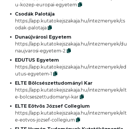
u-kozep-europai-egyetem
Csodák Palotája
https://app.kutatokejszakaja.hu/intezmenyek/cs
odak-palotaja
Dunaújvárosi Egyetem
https://app.kutatokejszakaja.hu/intezmenyek/du
naujvarosi-egyetem-2
EDUTUS Egyetem
https://app.kutatokejszakaja.hu/intezmenyek/ed
utus-egyetem-1
ELTE Bölcsészettudományi Kar
https://app.kutatokejszakaja.hu/intezmenyek/elt
e-bolcseszettudomanyi-kar
ELTE Eötvös József Collegium
https://app.kutatokejszakaja.hu/intezmenyek/elt
e-eotvos-jozsef-collegium