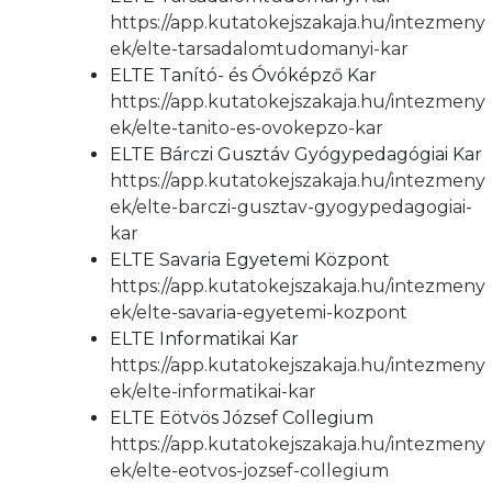
https://app.kutatokejszakaja.hu/intezmeny
ek/elte-tarsadalomtudomanyi-kar
ELTE Tanító- és Óvóképző Kar
https://app.kutatokejszakaja.hu/intezmeny
ek/elte-tanito-es-ovokepzo-kar
ELTE Bárczi Gusztáv Gyógypedagógiai Kar
https://app.kutatokejszakaja.hu/intezmeny
ek/elte-barczi-gusztav-gyogypedagogiai-
kar
ELTE Savaria Egyetemi Központ
https://app.kutatokejszakaja.hu/intezmeny
ek/elte-savaria-egyetemi-kozpont
ELTE Informatikai Kar
https://app.kutatokejszakaja.hu/intezmeny
ek/elte-informatikai-kar
ELTE Eötvös József Collegium
https://app.kutatokejszakaja.hu/intezmeny
ek/elte-eotvos-jozsef-collegium