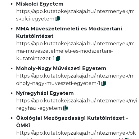
Miskolci Egyetem
https://app.kutatokejszakaja.hu/intezmenyek/mi
skolci-egyetem
MMA Művészetelméleti és Módszertani
Kutatóintézet
https://app.kutatokejszakaja.hu/intezmenyek/m
ma-muveszetelmeleti-es-modszertani-
kutatointezet-1
Moholy-Nagy Művészeti Egyetem
https://app.kutatokejszakaja.hu/intezmenyek/m
oholy-nagy-muveszeti-egyetem-1
Nyíregyházi Egyetem
https://app.kutatokejszakaja.hu/intezmenyek/nyi
regyhazi-egyetem
Ökológiai Mezőgazdasági Kutatóintézet -
ÖMKi
https://app.kutatokejszakaja.hu/intezmenyek/ok