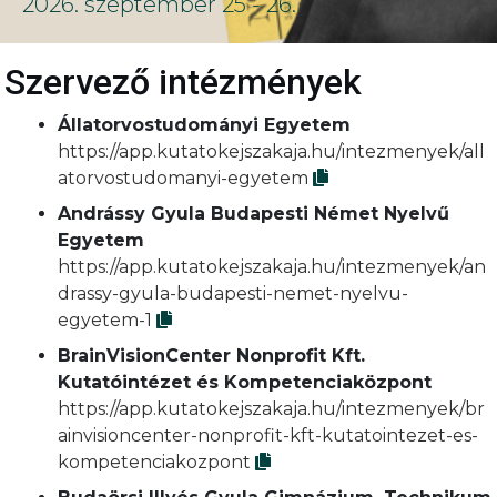
2026. szeptember 25 - 26.
Szervező intézmények
Állatorvostudományi Egyetem
https://app.kutatokejszakaja.hu/intezmenyek/all
atorvostudomanyi-egyetem
Andrássy Gyula Budapesti Német Nyelvű
Egyetem
https://app.kutatokejszakaja.hu/intezmenyek/an
drassy-gyula-budapesti-nemet-nyelvu-
egyetem-1
BrainVisionCenter Nonprofit Kft.
Kutatóintézet és Kompetenciaközpont
https://app.kutatokejszakaja.hu/intezmenyek/br
ainvisioncenter-nonprofit-kft-kutatointezet-es-
kompetenciakozpont