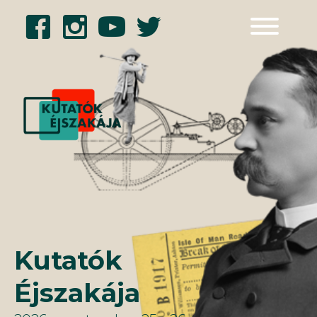
Kilépés
a
tartalomba
Kutatók
Éjszakája