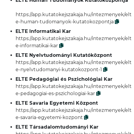
ELTE Humán Tudományok Kutatóközpontja
https://app.kutatokejszakaja.hu/intezmenyek/elt
e-human-tudomanyok-kutatokozpontja
ELTE Informatikai Kar
https://app.kutatokejszakaja.hu/intezmenyek/elt
e-informatikai-kar
ELTE Nyelvtudományi Kutatóközpont
https://app.kutatokejszakaja.hu/intezmenyek/elt
e-nyelvtudomanyi-kutatokozpont-1
ELTE Pedagógiai és Pszichológiai Kar
https://app.kutatokejszakaja.hu/intezmenyek/elt
e-pedagogiai-es-pszichologiai-kar
ELTE Savaria Egyetemi Központ
https://app.kutatokejszakaja.hu/intezmenyek/elt
e-savaria-egyetemi-kozpont
ELTE Társadalomtudományi Kar