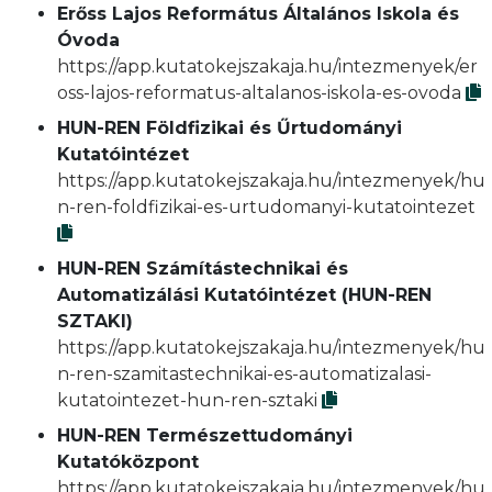
Erőss Lajos Református Általános Iskola és
Óvoda
https://app.kutatokejszakaja.hu/intezmenyek/er
oss-lajos-reformatus-altalanos-iskola-es-ovoda
HUN-REN Földfizikai és Űrtudományi
Kutatóintézet
https://app.kutatokejszakaja.hu/intezmenyek/hu
n-ren-foldfizikai-es-urtudomanyi-kutatointezet
HUN-REN Számítástechnikai és
Automatizálási Kutatóintézet (HUN-REN
SZTAKI)
https://app.kutatokejszakaja.hu/intezmenyek/hu
n-ren-szamitastechnikai-es-automatizalasi-
kutatointezet-hun-ren-sztaki
HUN-REN Természettudományi
Kutatóközpont
https://app.kutatokejszakaja.hu/intezmenyek/hu