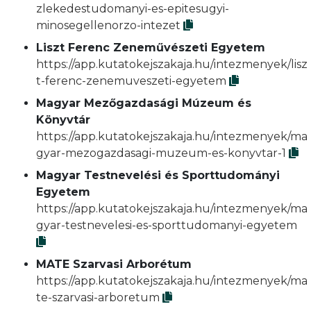
zlekedestudomanyi-es-epitesugyi-
minosegellenorzo-intezet
Liszt Ferenc Zeneművészeti Egyetem
https://app.kutatokejszakaja.hu/intezmenyek/lisz
t-ferenc-zenemuveszeti-egyetem
Magyar Mezőgazdasági Múzeum és
Könyvtár
https://app.kutatokejszakaja.hu/intezmenyek/ma
gyar-mezogazdasagi-muzeum-es-konyvtar-1
Magyar Testnevelési és Sporttudományi
Egyetem
https://app.kutatokejszakaja.hu/intezmenyek/ma
gyar-testnevelesi-es-sporttudomanyi-egyetem
MATE Szarvasi Arborétum
https://app.kutatokejszakaja.hu/intezmenyek/ma
te-szarvasi-arboretum