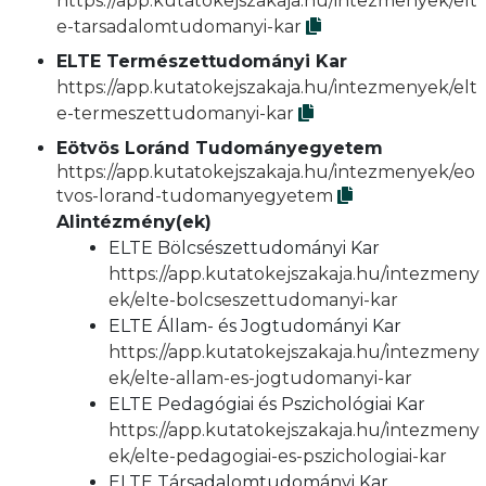
https://app.kutatokejszakaja.hu/intezmenyek/elt
e-tarsadalomtudomanyi-kar
ELTE Természettudományi Kar
https://app.kutatokejszakaja.hu/intezmenyek/elt
e-termeszettudomanyi-kar
Eötvös Loránd Tudományegyetem
https://app.kutatokejszakaja.hu/intezmenyek/eo
tvos-lorand-tudomanyegyetem
Alintézmény(ek)
ELTE Bölcsészettudományi Kar
https://app.kutatokejszakaja.hu/intezmeny
ek/elte-bolcseszettudomanyi-kar
ELTE Állam- és Jogtudományi Kar
https://app.kutatokejszakaja.hu/intezmeny
ek/elte-allam-es-jogtudomanyi-kar
ELTE Pedagógiai és Pszichológiai Kar
https://app.kutatokejszakaja.hu/intezmeny
ek/elte-pedagogiai-es-pszichologiai-kar
ELTE Társadalomtudományi Kar