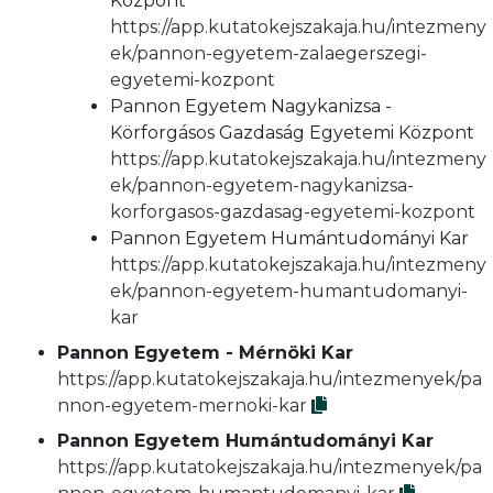
Központ
https://app.kutatokejszakaja.hu/intezmeny
ek/pannon-egyetem-zalaegerszegi-
egyetemi-kozpont
Pannon Egyetem Nagykanizsa -
Körforgásos Gazdaság Egyetemi Központ
https://app.kutatokejszakaja.hu/intezmeny
ek/pannon-egyetem-nagykanizsa-
korforgasos-gazdasag-egyetemi-kozpont
Pannon Egyetem Humántudományi Kar
https://app.kutatokejszakaja.hu/intezmeny
ek/pannon-egyetem-humantudomanyi-
kar
Pannon Egyetem - Mérnöki Kar
https://app.kutatokejszakaja.hu/intezmenyek/pa
nnon-egyetem-mernoki-kar
Pannon Egyetem Humántudományi Kar
https://app.kutatokejszakaja.hu/intezmenyek/pa