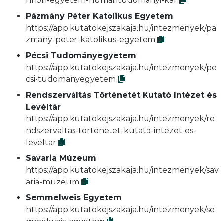
nnon-egyetem-humantudomanyi-kar
Pázmány Péter Katolikus Egyetem
https://app.kutatokejszakaja.hu/intezmenyek/pa
zmany-peter-katolikus-egyetem
Pécsi Tudományegyetem
https://app.kutatokejszakaja.hu/intezmenyek/pe
csi-tudomanyegyetem
Rendszerváltás Történetét Kutató Intézet és
Levéltár
https://app.kutatokejszakaja.hu/intezmenyek/re
ndszervaltas-tortenetet-kutato-intezet-es-
leveltar
Savaria Múzeum
https://app.kutatokejszakaja.hu/intezmenyek/sav
aria-muzeum
Semmelweis Egyetem
https://app.kutatokejszakaja.hu/intezmenyek/se