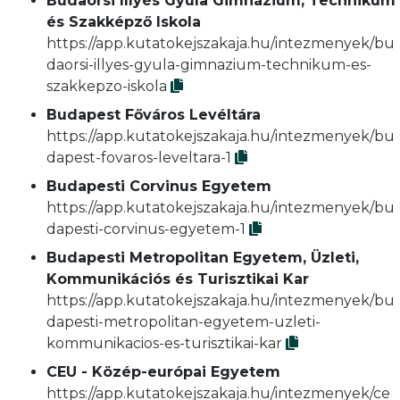
Budaörsi Illyés Gyula Gimnázium, Technikum
és Szakképző Iskola
https://app.kutatokejszakaja.hu/intezmenyek/bu
daorsi-illyes-gyula-gimnazium-technikum-es-
szakkepzo-iskola
Budapest Főváros Levéltára
https://app.kutatokejszakaja.hu/intezmenyek/bu
dapest-fovaros-leveltara-1
Budapesti Corvinus Egyetem
https://app.kutatokejszakaja.hu/intezmenyek/bu
dapesti-corvinus-egyetem-1
Budapesti Metropolitan Egyetem, Üzleti,
Kommunikációs és Turisztikai Kar
https://app.kutatokejszakaja.hu/intezmenyek/bu
dapesti-metropolitan-egyetem-uzleti-
kommunikacios-es-turisztikai-kar
CEU - Közép-európai Egyetem
https://app.kutatokejszakaja.hu/intezmenyek/ce