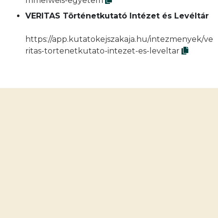
mmelweis-egyetem
VERITAS Történetkutató Intézet és Levéltár
https://app.kutatokejszakaja.hu/intezmenyek/ve
ritas-tortenetkutato-intezet-es-leveltar