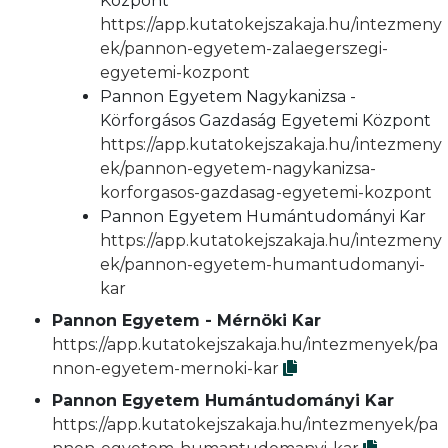
Központ
https://app.kutatokejszakaja.hu/intezmeny
ek/pannon-egyetem-zalaegerszegi-
egyetemi-kozpont
Pannon Egyetem Nagykanizsa -
Körforgásos Gazdaság Egyetemi Központ
https://app.kutatokejszakaja.hu/intezmeny
ek/pannon-egyetem-nagykanizsa-
korforgasos-gazdasag-egyetemi-kozpont
Pannon Egyetem Humántudományi Kar
https://app.kutatokejszakaja.hu/intezmeny
ek/pannon-egyetem-humantudomanyi-
kar
Pannon Egyetem - Mérnöki Kar
https://app.kutatokejszakaja.hu/intezmenyek/pa
nnon-egyetem-mernoki-kar
Pannon Egyetem Humántudományi Kar
https://app.kutatokejszakaja.hu/intezmenyek/pa