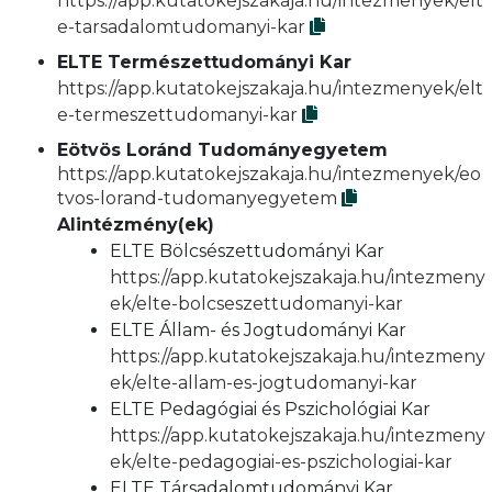
https://app.kutatokejszakaja.hu/intezmenyek/elt
e-tarsadalomtudomanyi-kar
ELTE Természettudományi Kar
https://app.kutatokejszakaja.hu/intezmenyek/elt
e-termeszettudomanyi-kar
Eötvös Loránd Tudományegyetem
https://app.kutatokejszakaja.hu/intezmenyek/eo
tvos-lorand-tudomanyegyetem
Alintézmény(ek)
ELTE Bölcsészettudományi Kar
https://app.kutatokejszakaja.hu/intezmeny
ek/elte-bolcseszettudomanyi-kar
ELTE Állam- és Jogtudományi Kar
https://app.kutatokejszakaja.hu/intezmeny
ek/elte-allam-es-jogtudomanyi-kar
ELTE Pedagógiai és Pszichológiai Kar
https://app.kutatokejszakaja.hu/intezmeny
ek/elte-pedagogiai-es-pszichologiai-kar
ELTE Társadalomtudományi Kar