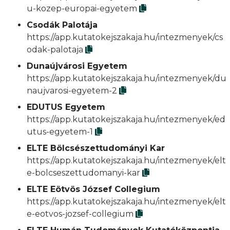
u-kozep-europai-egyetem
Csodák Palotája
https://app.kutatokejszakaja.hu/intezmenyek/cs
odak-palotaja
Dunaújvárosi Egyetem
https://app.kutatokejszakaja.hu/intezmenyek/du
naujvarosi-egyetem-2
EDUTUS Egyetem
https://app.kutatokejszakaja.hu/intezmenyek/ed
utus-egyetem-1
ELTE Bölcsészettudományi Kar
https://app.kutatokejszakaja.hu/intezmenyek/elt
e-bolcseszettudomanyi-kar
ELTE Eötvös József Collegium
https://app.kutatokejszakaja.hu/intezmenyek/elt
e-eotvos-jozsef-collegium