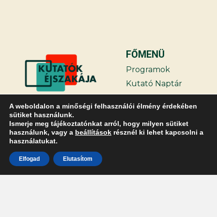
FŐMENÜ
Programok
Kutató Naptár
Támogatóink
A weboldalon a minőségi felhasználói élmény érdekében
Hírek
sütiket használunk.
Ismerje meg tájékoztatónkat arról, hogy milyen sütiket
GYIK
használunk, vagy a
beállítások
résznél ki lehet kapcsolni a
Belépés
használatukat.
TOVÁBBIAK
Elfogad
Elutasítom
Kapcsolat
Adatvédelmi
irányelvek