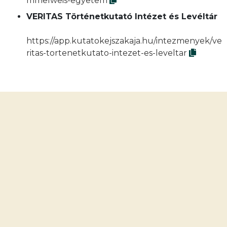
mmelweis-egyetem
VERITAS Történetkutató Intézet és Levéltár
https://app.kutatokejszakaja.hu/intezmenyek/ve
ritas-tortenetkutato-intezet-es-leveltar