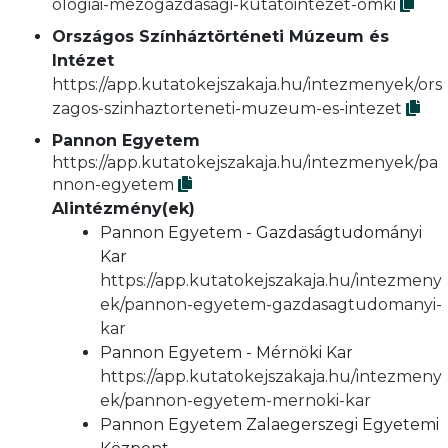
ologiai-mezogazdasagi-kutatointezet-omki
Országos Színháztörténeti Múzeum és
Intézet
https://app.kutatokejszakaja.hu/intezmenyek/ors
zagos-szinhaztorteneti-muzeum-es-intezet
Pannon Egyetem
https://app.kutatokejszakaja.hu/intezmenyek/pa
nnon-egyetem
Alintézmény(ek)
Pannon Egyetem - Gazdaságtudományi
Kar
https://app.kutatokejszakaja.hu/intezmeny
ek/pannon-egyetem-gazdasagtudomanyi-
kar
Pannon Egyetem - Mérnöki Kar
https://app.kutatokejszakaja.hu/intezmeny
ek/pannon-egyetem-mernoki-kar
Pannon Egyetem Zalaegerszegi Egyetemi