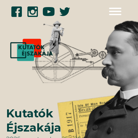
Kilépés
a
tartalomba
Kutatók
Éjszakája