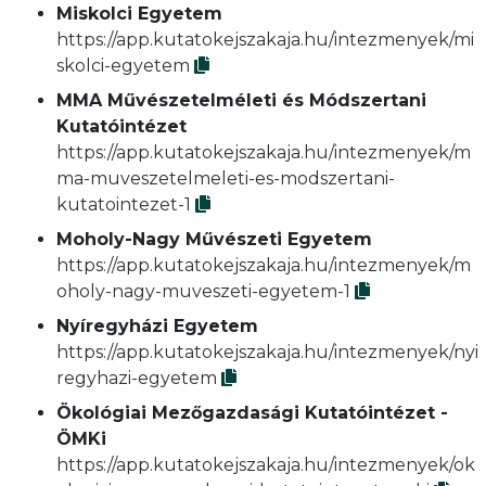
Miskolci Egyetem
https://app.kutatokejszakaja.hu/intezmenyek/mi
skolci-egyetem
MMA Művészetelméleti és Módszertani
Kutatóintézet
https://app.kutatokejszakaja.hu/intezmenyek/m
ma-muveszetelmeleti-es-modszertani-
kutatointezet-1
Moholy-Nagy Művészeti Egyetem
https://app.kutatokejszakaja.hu/intezmenyek/m
oholy-nagy-muveszeti-egyetem-1
Nyíregyházi Egyetem
https://app.kutatokejszakaja.hu/intezmenyek/nyi
regyhazi-egyetem
Ökológiai Mezőgazdasági Kutatóintézet -
ÖMKi
https://app.kutatokejszakaja.hu/intezmenyek/ok