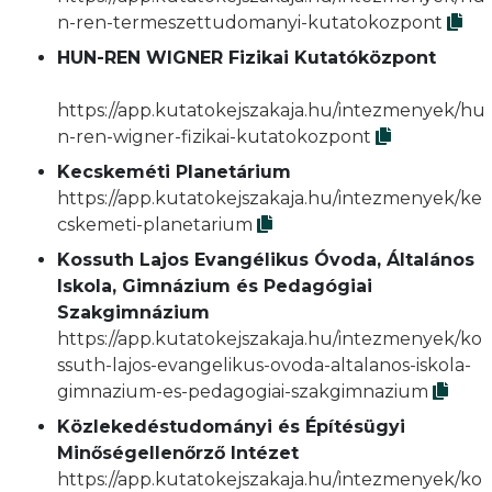
n-ren-termeszettudomanyi-kutatokozpont
HUN-REN WIGNER Fizikai Kutatóközpont
https://app.kutatokejszakaja.hu/intezmenyek/hu
n-ren-wigner-fizikai-kutatokozpont
Kecskeméti Planetárium
https://app.kutatokejszakaja.hu/intezmenyek/ke
cskemeti-planetarium
Kossuth Lajos Evangélikus Óvoda, Általános
Iskola, Gimnázium és Pedagógiai
Szakgimnázium
https://app.kutatokejszakaja.hu/intezmenyek/ko
ssuth-lajos-evangelikus-ovoda-altalanos-iskola-
gimnazium-es-pedagogiai-szakgimnazium
Közlekedéstudományi és Építésügyi
Minőségellenőrző Intézet
https://app.kutatokejszakaja.hu/intezmenyek/ko