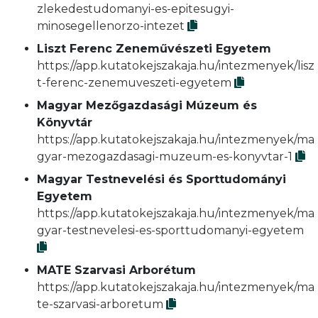
zlekedestudomanyi-es-epitesugyi-
minosegellenorzo-intezet
Liszt Ferenc Zeneművészeti Egyetem
https://app.kutatokejszakaja.hu/intezmenyek/lisz
t-ferenc-zenemuveszeti-egyetem
Magyar Mezőgazdasági Múzeum és
Könyvtár
https://app.kutatokejszakaja.hu/intezmenyek/ma
gyar-mezogazdasagi-muzeum-es-konyvtar-1
Magyar Testnevelési és Sporttudományi
Egyetem
https://app.kutatokejszakaja.hu/intezmenyek/ma
gyar-testnevelesi-es-sporttudomanyi-egyetem
MATE Szarvasi Arborétum
https://app.kutatokejszakaja.hu/intezmenyek/ma
te-szarvasi-arboretum