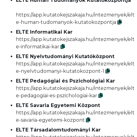
ELTE Humán Tudományok Kutatóközpontja
https://app.kutatokejszakaja.hu/intezmenyek/elt
e-human-tudomanyok-kutatokozpontja
ELTE Informatikai Kar
https://app.kutatokejszakaja.hu/intezmenyek/elt
e-informatikai-kar
ELTE Nyelvtudományi Kutatóközpont
https://app.kutatokejszakaja.hu/intezmenyek/elt
e-nyelvtudomanyi-kutatokozpont-1
ELTE Pedagógiai és Pszichológiai Kar
https://app.kutatokejszakaja.hu/intezmenyek/elt
e-pedagogiai-es-pszichologiai-kar
ELTE Savaria Egyetemi Központ
https://app.kutatokejszakaja.hu/intezmenyek/elt
e-savaria-egyetemi-kozpont
ELTE Társadalomtudományi Kar