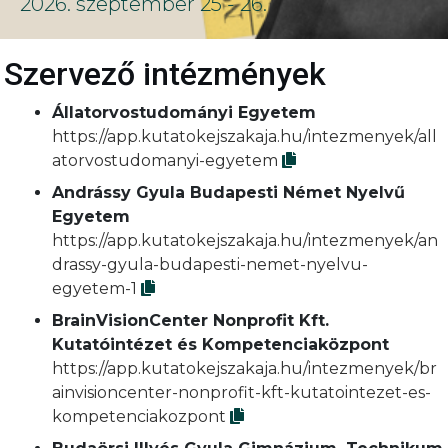
2026. szeptember 25 - 26.
Szervező intézmények
Állatorvostudományi Egyetem
https://app.kutatokejszakaja.hu/intezmenyek/all
atorvostudomanyi-egyetem
Andrássy Gyula Budapesti Német Nyelvű
Egyetem
https://app.kutatokejszakaja.hu/intezmenyek/an
drassy-gyula-budapesti-nemet-nyelvu-
egyetem-1
BrainVisionCenter Nonprofit Kft.
Kutatóintézet és Kompetenciaközpont
https://app.kutatokejszakaja.hu/intezmenyek/br
ainvisioncenter-nonprofit-kft-kutatointezet-es-
kompetenciakozpont