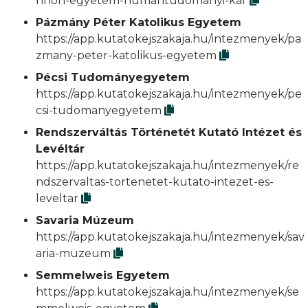
nnon-egyetem-humantudomanyi-kar
Pázmány Péter Katolikus Egyetem
https://app.kutatokejszakaja.hu/intezmenyek/pa
zmany-peter-katolikus-egyetem
Pécsi Tudományegyetem
https://app.kutatokejszakaja.hu/intezmenyek/pe
csi-tudomanyegyetem
Rendszerváltás Történetét Kutató Intézet és
Levéltár
https://app.kutatokejszakaja.hu/intezmenyek/re
ndszervaltas-tortenetet-kutato-intezet-es-
leveltar
Savaria Múzeum
https://app.kutatokejszakaja.hu/intezmenyek/sav
aria-muzeum
Semmelweis Egyetem
https://app.kutatokejszakaja.hu/intezmenyek/se