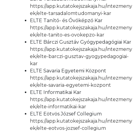
https://app.kutatokejszakaja.hu/intezmeny
ek/elte-tarsadalomtudomanyi-kar
ELTE Tanító- és Óvóképző Kar
https://app.kutatokejszakaja.hu/intezmeny
ek/elte-tanito-es-ovokepzo-kar
ELTE Bárczi Gusztáv Gyógypedagógiai Kar
https://app.kutatokejszakaja.hu/intezmeny
ek/elte-barczi-gusztav-gyogypedagogiai-
kar
ELTE Savaria Egyetemi Központ
https://app.kutatokejszakaja.hu/intezmeny
ek/elte-savaria-egyetemi-kozpont
ELTE Informatikai Kar
https://app.kutatokejszakaja.hu/intezmeny
ek/elte-informatikai-kar
ELTE Eötvös József Collegium
https://app.kutatokejszakaja.hu/intezmeny
ek/elte-eotvos-jozsef-collegium