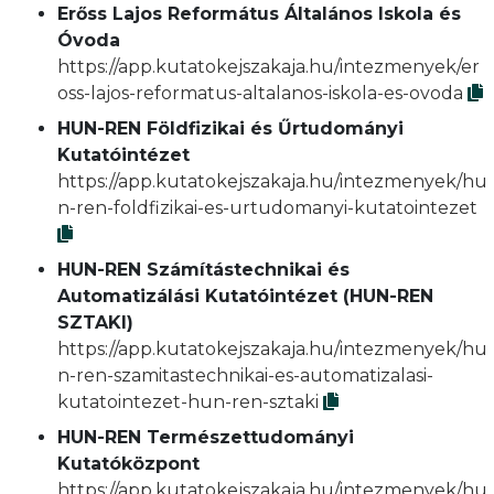
Erőss Lajos Református Általános Iskola és
Óvoda
https://app.kutatokejszakaja.hu/intezmenyek/er
oss-lajos-reformatus-altalanos-iskola-es-ovoda
HUN-REN Földfizikai és Űrtudományi
Kutatóintézet
https://app.kutatokejszakaja.hu/intezmenyek/hu
n-ren-foldfizikai-es-urtudomanyi-kutatointezet
HUN-REN Számítástechnikai és
Automatizálási Kutatóintézet (HUN-REN
SZTAKI)
https://app.kutatokejszakaja.hu/intezmenyek/hu
n-ren-szamitastechnikai-es-automatizalasi-
kutatointezet-hun-ren-sztaki
HUN-REN Természettudományi
Kutatóközpont
https://app.kutatokejszakaja.hu/intezmenyek/hu