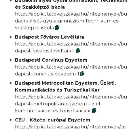
Budaörsi Illyés Gyula Gimnázium, Technikum
és Szakképző Iskola
https://app.kutatokejszakaja.hu/intezmenyek/bu
daorsi-illyes-gyula-gimnazium-technikum-es-
szakkepzo-iskola
Budapest Főváros Levéltára
https://app.kutatokejszakaja.hu/intezmenyek/bu
dapest-fovaros-leveltara-1
Budapesti Corvinus Egyetem
https://app.kutatokejszakaja.hu/intezmenyek/bu
dapesti-corvinus-egyetem-1
Budapesti Metropolitan Egyetem, Üzleti,
Kommunikációs és Turisztikai Kar
https://app.kutatokejszakaja.hu/intezmenyek/bu
dapesti-metropolitan-egyetem-uzleti-
kommunikacios-es-turisztikai-kar
CEU - Közép-európai Egyetem
https://app.kutatokejszakaja.hu/intezmenyek/ce