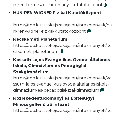
n-ren-termeszettudomanyi-kutatokozpont
HUN-REN WIGNER Fizikai Kutatóközpont
https://app.kutatokejszakaja.hu/intezmenyek/hu
n-ren-wigner-fizikai-kutatokozpont
Kecskeméti Planetárium
https://app.kutatokejszakaja.hu/intezmenyek/ke
cskemeti-planetarium
Kossuth Lajos Evangélikus Óvoda, Általános
Iskola, Gimnázium és Pedagógiai
Szakgimnázium
https://app.kutatokejszakaja.hu/intezmenyek/ko
ssuth-lajos-evangelikus-ovoda-altalanos-iskola-
gimnazium-es-pedagogiai-szakgimnazium
Közlekedéstudományi és Építésügyi
Minőségellenőrző Intézet
https://app.kutatokejszakaja.hu/intezmenyek/ko