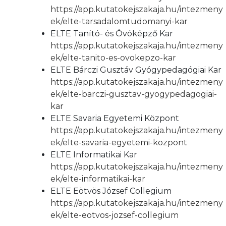
https://app.kutatokejszakaja.hu/intezmeny
ek/elte-tarsadalomtudomanyi-kar
ELTE Tanító- és Óvóképző Kar
https://app.kutatokejszakaja.hu/intezmeny
ek/elte-tanito-es-ovokepzo-kar
ELTE Bárczi Gusztáv Gyógypedagógiai Kar
https://app.kutatokejszakaja.hu/intezmeny
ek/elte-barczi-gusztav-gyogypedagogiai-
kar
ELTE Savaria Egyetemi Központ
https://app.kutatokejszakaja.hu/intezmeny
ek/elte-savaria-egyetemi-kozpont
ELTE Informatikai Kar
https://app.kutatokejszakaja.hu/intezmeny
ek/elte-informatikai-kar
ELTE Eötvös József Collegium
https://app.kutatokejszakaja.hu/intezmeny
ek/elte-eotvos-jozsef-collegium