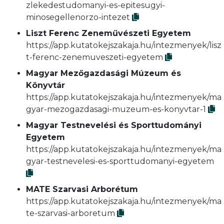
zlekedestudomanyi-es-epitesugyi-
minosegellenorzo-intezet
Liszt Ferenc Zeneművészeti Egyetem
https://app.kutatokejszakaja.hu/intezmenyek/lisz
t-ferenc-zenemuveszeti-egyetem
Magyar Mezőgazdasági Múzeum és
Könyvtár
https://app.kutatokejszakaja.hu/intezmenyek/ma
gyar-mezogazdasagi-muzeum-es-konyvtar-1
Magyar Testnevelési és Sporttudományi
Egyetem
https://app.kutatokejszakaja.hu/intezmenyek/ma
gyar-testnevelesi-es-sporttudomanyi-egyetem
MATE Szarvasi Arborétum
https://app.kutatokejszakaja.hu/intezmenyek/ma
te-szarvasi-arboretum