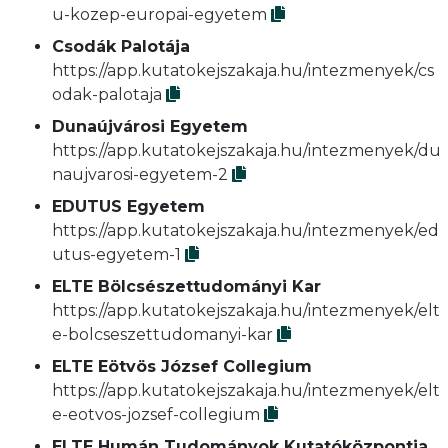
u-kozep-europai-egyetem
Csodák Palotája
https://app.kutatokejszakaja.hu/intezmenyek/cs
odak-palotaja
Dunaújvárosi Egyetem
https://app.kutatokejszakaja.hu/intezmenyek/du
naujvarosi-egyetem-2
EDUTUS Egyetem
https://app.kutatokejszakaja.hu/intezmenyek/ed
utus-egyetem-1
ELTE Bölcsészettudományi Kar
https://app.kutatokejszakaja.hu/intezmenyek/elt
e-bolcseszettudomanyi-kar
ELTE Eötvös József Collegium
https://app.kutatokejszakaja.hu/intezmenyek/elt
e-eotvos-jozsef-collegium
ELTE Humán Tudományok Kutatóközpontja