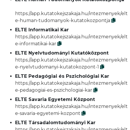
https://app.kutatokejszakaja.hu/intezmenyek/elt
e-human-tudomanyok-kutatokozpontja
ELTE Informatikai Kar
https://app.kutatokejszakaja.hu/intezmenyek/elt
e-informatikai-kar
ELTE Nyelvtudományi Kutatóközpont
https://app.kutatokejszakaja.hu/intezmenyek/elt
e-nyelvtudomanyi-kutatokozpont-1
ELTE Pedagógiai és Pszichológiai Kar
https://app.kutatokejszakaja.hu/intezmenyek/elt
e-pedagogiai-es-pszichologiai-kar
ELTE Savaria Egyetemi Központ
https://app.kutatokejszakaja.hu/intezmenyek/elt
e-savaria-egyetemi-kozpont
ELTE Társadalomtudományi Kar
https://app.kutatokejszakaja.hu/intezmenyek/elt