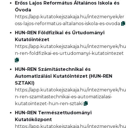
Erőss Lajos Református Általános Iskola és
Óvoda
https://app.kutatokejszakaja.hu/intezmenyek/er
oss-lajos-reformatus-altalanos-iskola-es-ovoda
HUN-REN Földfizikai és Űrtudományi
Kutatóintézet
https://app.kutatokejszakaja.hu/intezmenyek/hu
n-ren-foldfizikai-es-urtudomanyi-kutatointezet
HUN-REN Számítástechnikai és
Automatizálási Kutatóintézet (HUN-REN
SZTAKI)
https://app.kutatokejszakaja.hu/intezmenyek/hu
n-ren-szamitastechnikai-es-automatizalasi-
kutatointezet-hun-ren-sztaki
HUN-REN Természettudományi
Kutatóközpont
https://app.kutatokejszakaja.hu/intezmenyek/hu