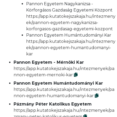
Pannon Egyetem Nagykanizsa -
Körforgásos Gazdaság Egyetemi Központ
https://app.kutatokejszakaja.hu/intezmeny
ek/pannon-egyetem-nagykanizsa-
korforgasos-gazdasag-egyetemi-kozpont
Pannon Egyetem Humántudományi Kar
https://app.kutatokejszakaja.hu/intezmeny
ek/pannon-egyetem-humantudomanyi-
kar
Pannon Egyetem - Mérnöki Kar
https://app.kutatokejszakaja.hu/intezmenyek/pa
nnon-egyetem-mernoki-kar
Pannon Egyetem Humántudományi Kar
https://app.kutatokejszakaja.hu/intezmenyek/pa
nnon-egyetem-humantudomanyi-kar
Pázmány Péter Katolikus Egyetem
https://app.kutatokejszakaja.hu/intezmenyek/pa
zmany-peter-katolikus-egyetem