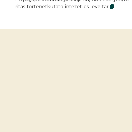
ritas-tortenetkutato-intezet-es-leveltar