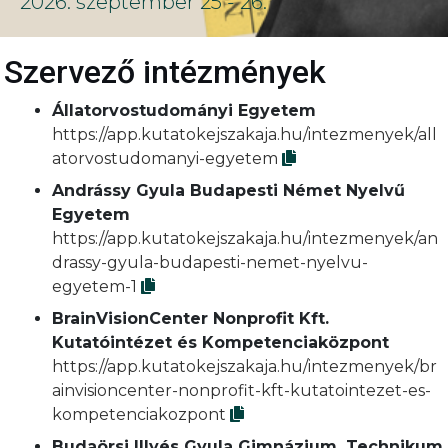
2026. szeptember 25 - 26.
Szervező intézmények
Állatorvostudományi Egyetem
https://app.kutatokejszakaja.hu/intezmenyek/all
atorvostudomanyi-egyetem
Andrássy Gyula Budapesti Német Nyelvű
Egyetem
https://app.kutatokejszakaja.hu/intezmenyek/an
drassy-gyula-budapesti-nemet-nyelvu-
egyetem-1
BrainVisionCenter Nonprofit Kft.
Kutatóintézet és Kompetenciaközpont
https://app.kutatokejszakaja.hu/intezmenyek/br
ainvisioncenter-nonprofit-kft-kutatointezet-es-
kompetenciakozpont
Budaörsi Illyés Gyula Gimnázium, Technikum