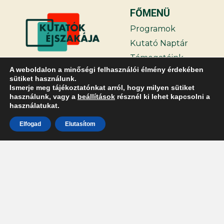
FŐMENÜ
Programok
Kutató Naptár
Támogatóink
A weboldalon a minőségi felhasználói élmény érdekében
Hírek
sütiket használunk.
GYIK
Ismerje meg tájékoztatónkat arról, hogy milyen sütiket
használunk, vagy a
beállítások
résznél ki lehet kapcsolni a
Belépés
használatukat.
TOVÁBBIAK
Elfogad
Elutasítom
Kapcsolat
Adatvédelmi
irányelvek
A projekt az Európai Unió
finanszírozásával valósul
meg. A kifejtett nézetek és
vélemények azonban