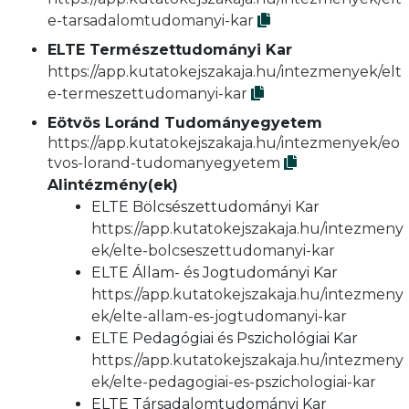
e-tarsadalomtudomanyi-kar
ELTE Természettudományi Kar
https://app.kutatokejszakaja.hu/intezmenyek/elt
e-termeszettudomanyi-kar
Eötvös Loránd Tudományegyetem
https://app.kutatokejszakaja.hu/intezmenyek/eo
tvos-lorand-tudomanyegyetem
Alintézmény(ek)
ELTE Bölcsészettudományi Kar
https://app.kutatokejszakaja.hu/intezmeny
ek/elte-bolcseszettudomanyi-kar
ELTE Állam- és Jogtudományi Kar
https://app.kutatokejszakaja.hu/intezmeny
ek/elte-allam-es-jogtudomanyi-kar
ELTE Pedagógiai és Pszichológiai Kar
https://app.kutatokejszakaja.hu/intezmeny
ek/elte-pedagogiai-es-pszichologiai-kar
ELTE Társadalomtudományi Kar