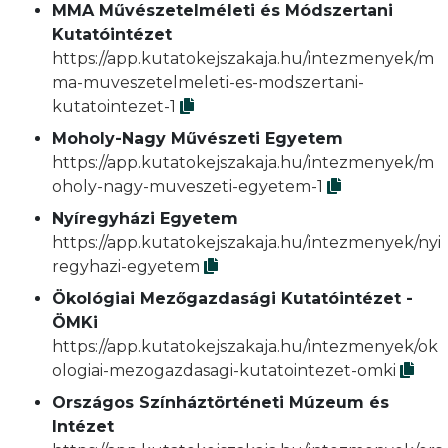
MMA Művészetelméleti és Módszertani
Kutatóintézet
https://app.kutatokejszakaja.hu/intezmenyek/m
ma-muveszetelmeleti-es-modszertani-
kutatointezet-1
Moholy-Nagy Művészeti Egyetem
https://app.kutatokejszakaja.hu/intezmenyek/m
oholy-nagy-muveszeti-egyetem-1
Nyíregyházi Egyetem
https://app.kutatokejszakaja.hu/intezmenyek/nyi
regyhazi-egyetem
Ökológiai Mezőgazdasági Kutatóintézet -
ÖMKi
https://app.kutatokejszakaja.hu/intezmenyek/ok
ologiai-mezogazdasagi-kutatointezet-omki
Országos Színháztörténeti Múzeum és
Intézet