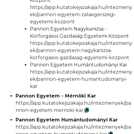
Központ
https://app.kutatokejszakaja.hu/intezmeny
ek/pannon-egyetem-zalaegerszegi-
egyetemi-kozpont
Pannon Egyetem Nagykanizsa -
Körforgásos Gazdaság Egyetemi Központ
https://app.kutatokejszakaja.hu/intezmeny
ek/pannon-egyetem-nagykanizsa-
korforgasos-gazdasag-egyetemi-kozpont
Pannon Egyetem Humántudományi Kar
https://app.kutatokejszakaja.hu/intezmeny
ek/pannon-egyetem-humantudomanyi-
kar
Pannon Egyetem - Mérnöki Kar
https://app.kutatokejszakaja.hu/intezmenyek/pa
nnon-egyetem-mernoki-kar
Pannon Egyetem Humántudományi Kar
https://app.kutatokejszakaja.hu/intezmenyek/pa