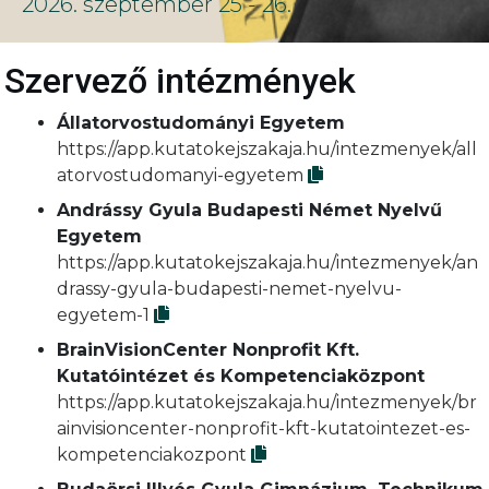
2026. szeptember 25 - 26.
Szervező intézmények
Állatorvostudományi Egyetem
https://app.kutatokejszakaja.hu/intezmenyek/all
atorvostudomanyi-egyetem
Andrássy Gyula Budapesti Német Nyelvű
Egyetem
https://app.kutatokejszakaja.hu/intezmenyek/an
drassy-gyula-budapesti-nemet-nyelvu-
egyetem-1
BrainVisionCenter Nonprofit Kft.
Kutatóintézet és Kompetenciaközpont
https://app.kutatokejszakaja.hu/intezmenyek/br
ainvisioncenter-nonprofit-kft-kutatointezet-es-
kompetenciakozpont