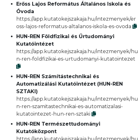
Erőss Lajos Református Általános Iskola és
Óvoda
https://app.kutatokejszakaja.hu/intezmenyek/er
oss-lajos-reformatus-altalanos-iskola-es-ovoda
HUN-REN Földfizikai és Űrtudományi
Kutatóintézet
https://app.kutatokejszakaja.hu/intezmenyek/hu
n-ren-foldfizikai-es-urtudomanyi-kutatointezet
HUN-REN Számítástechnikai és
Automatizálási Kutatóintézet (HUN-REN
SZTAKI)
https://app.kutatokejszakaja.hu/intezmenyek/hu
n-ren-szamitastechnikai-es-automatizalasi-
kutatointezet-hun-ren-sztaki
HUN-REN Természettudományi
Kutatóközpont
https://app.kutatokejszakaja.hu/intezmenyek/hu