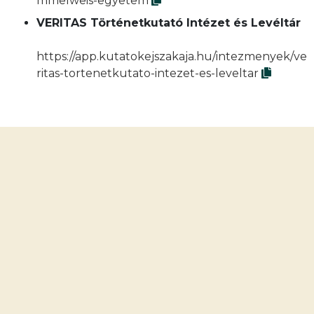
mmelweis-egyetem
VERITAS Történetkutató Intézet és Levéltár
https://app.kutatokejszakaja.hu/intezmenyek/ve
ritas-tortenetkutato-intezet-es-leveltar