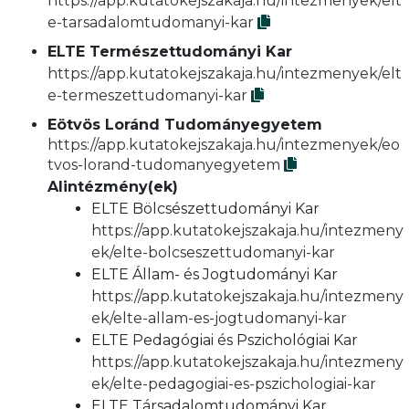
https://app.kutatokejszakaja.hu/intezmenyek/elt
e-tarsadalomtudomanyi-kar
ELTE Természettudományi Kar
https://app.kutatokejszakaja.hu/intezmenyek/elt
e-termeszettudomanyi-kar
Eötvös Loránd Tudományegyetem
https://app.kutatokejszakaja.hu/intezmenyek/eo
tvos-lorand-tudomanyegyetem
Alintézmény(ek)
ELTE Bölcsészettudományi Kar
https://app.kutatokejszakaja.hu/intezmeny
ek/elte-bolcseszettudomanyi-kar
ELTE Állam- és Jogtudományi Kar
https://app.kutatokejszakaja.hu/intezmeny
ek/elte-allam-es-jogtudomanyi-kar
ELTE Pedagógiai és Pszichológiai Kar
https://app.kutatokejszakaja.hu/intezmeny
ek/elte-pedagogiai-es-pszichologiai-kar
ELTE Társadalomtudományi Kar