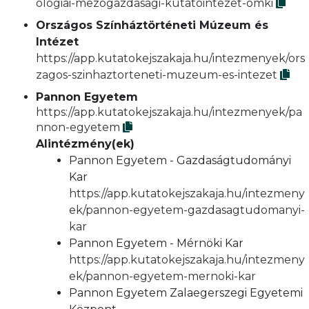
ologiai-mezogazdasagi-kutatointezet-omki
Országos Színháztörténeti Múzeum és
Intézet
https://app.kutatokejszakaja.hu/intezmenyek/ors
zagos-szinhaztorteneti-muzeum-es-intezet
Pannon Egyetem
https://app.kutatokejszakaja.hu/intezmenyek/pa
nnon-egyetem
Alintézmény(ek)
Pannon Egyetem - Gazdaságtudományi
Kar
https://app.kutatokejszakaja.hu/intezmeny
ek/pannon-egyetem-gazdasagtudomanyi-
kar
Pannon Egyetem - Mérnöki Kar
https://app.kutatokejszakaja.hu/intezmeny
ek/pannon-egyetem-mernoki-kar
Pannon Egyetem Zalaegerszegi Egyetemi