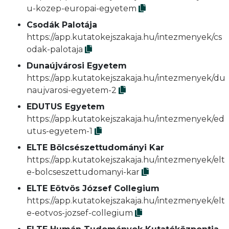
u-kozep-europai-egyetem
Csodák Palotája
https://app.kutatokejszakaja.hu/intezmenyek/cs
odak-palotaja
Dunaújvárosi Egyetem
https://app.kutatokejszakaja.hu/intezmenyek/du
naujvarosi-egyetem-2
EDUTUS Egyetem
https://app.kutatokejszakaja.hu/intezmenyek/ed
utus-egyetem-1
ELTE Bölcsészettudományi Kar
https://app.kutatokejszakaja.hu/intezmenyek/elt
e-bolcseszettudomanyi-kar
ELTE Eötvös József Collegium
https://app.kutatokejszakaja.hu/intezmenyek/elt
e-eotvos-jozsef-collegium