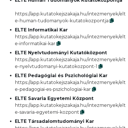
ELTE Humán Tudományok Kutatóközpontja
https://app.kutatokejszakaja.hu/intezmenyek/elt
e-human-tudomanyok-kutatokozpontja
ELTE Informatikai Kar
https://app.kutatokejszakaja.hu/intezmenyek/elt
e-informatikai-kar
ELTE Nyelvtudományi Kutatóközpont
https://app.kutatokejszakaja.hu/intezmenyek/elt
e-nyelvtudomanyi-kutatokozpont-1
ELTE Pedagógiai és Pszichológiai Kar
https://app.kutatokejszakaja.hu/intezmenyek/elt
e-pedagogiai-es-pszichologiai-kar
ELTE Savaria Egyetemi Központ
https://app.kutatokejszakaja.hu/intezmenyek/elt
e-savaria-egyetemi-kozpont
ELTE Társadalomtudományi Kar