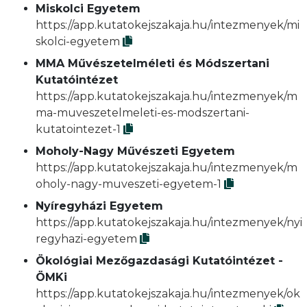
Miskolci Egyetem
https://app.kutatokejszakaja.hu/intezmenyek/mi
skolci-egyetem
MMA Művészetelméleti és Módszertani
Kutatóintézet
https://app.kutatokejszakaja.hu/intezmenyek/m
ma-muveszetelmeleti-es-modszertani-
kutatointezet-1
Moholy-Nagy Művészeti Egyetem
https://app.kutatokejszakaja.hu/intezmenyek/m
oholy-nagy-muveszeti-egyetem-1
Nyíregyházi Egyetem
https://app.kutatokejszakaja.hu/intezmenyek/nyi
regyhazi-egyetem
Ökológiai Mezőgazdasági Kutatóintézet -
ÖMKi
https://app.kutatokejszakaja.hu/intezmenyek/ok