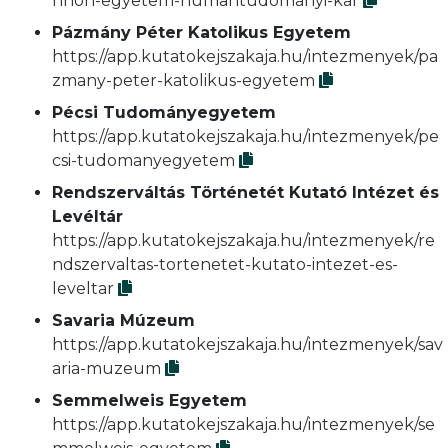
nnon-egyetem-humantudomanyi-kar
Pázmány Péter Katolikus Egyetem
https://app.kutatokejszakaja.hu/intezmenyek/pa
zmany-peter-katolikus-egyetem
Pécsi Tudományegyetem
https://app.kutatokejszakaja.hu/intezmenyek/pe
csi-tudomanyegyetem
Rendszerváltás Történetét Kutató Intézet és
Levéltár
https://app.kutatokejszakaja.hu/intezmenyek/re
ndszervaltas-tortenetet-kutato-intezet-es-
leveltar
Savaria Múzeum
https://app.kutatokejszakaja.hu/intezmenyek/sav
aria-muzeum
Semmelweis Egyetem
https://app.kutatokejszakaja.hu/intezmenyek/se