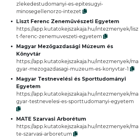
zlekedestudomanyi-es-epitesugyi-
minosegellenorzo-intezet
Liszt Ferenc Zeneművészeti Egyetem
https://app.kutatokejszakaja.hu/intezmenyek/lisz
t-ferenc-zenemuveszeti-egyetem
Magyar Mezőgazdasági Múzeum és
Könyvtár
https://app.kutatokejszakaja.hu/intezmenyek/ma
gyar-mezogazdasagi-muzeum-es-konyvtar-1
Magyar Testnevelési és Sporttudományi
Egyetem
https://app.kutatokejszakaja.hu/intezmenyek/ma
gyar-testnevelesi-es-sporttudomanyi-egyetem
MATE Szarvasi Arborétum
https://app.kutatokejszakaja.hu/intezmenyek/ma
te-szarvasi-arboretum