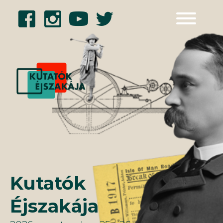
Kilépés
a
tartalomba
Kutatók
Éjszakája