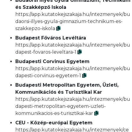
Budaörsi Illyés Gyula Gimnázium, Technikum
és Szakképző Iskola
https://app.kutatokejszakaja.hu/intezmenyek/bu
daorsi-illyes-gyula-gimnazium-technikum-es-
szakkepzo-iskola
Budapest Főváros Levéltára
https://app.kutatokejszakaja.hu/intezmenyek/bu
dapest-fovaros-leveltara-1
Budapesti Corvinus Egyetem
https://app.kutatokejszakaja.hu/intezmenyek/bu
dapesti-corvinus-egyetem-1
Budapesti Metropolitan Egyetem, Üzleti,
Kommunikációs és Turisztikai Kar
https://app.kutatokejszakaja.hu/intezmenyek/bu
dapesti-metropolitan-egyetem-uzleti-
kommunikacios-es-turisztikai-kar
CEU - Közép-európai Egyetem
https://app.kutatokejszakaja.hu/intezmenyek/ce