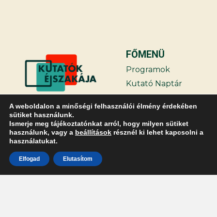
FŐMENÜ
Programok
Kutató Naptár
Támogatóink
A weboldalon a minőségi felhasználói élmény érdekében
Hírek
sütiket használunk.
Ismerje meg tájékoztatónkat arról, hogy milyen sütiket
GYIK
használunk, vagy a
beállítások
résznél ki lehet kapcsolni a
Belépés
használatukat.
TOVÁBBIAK
Elfogad
Elutasítom
Kapcsolat
Adatvédelmi
irányelvek