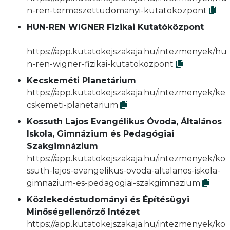
n-ren-termeszettudomanyi-kutatokozpont
HUN-REN WIGNER Fizikai Kutatóközpont
https://app.kutatokejszakaja.hu/intezmenyek/hu
n-ren-wigner-fizikai-kutatokozpont
Kecskeméti Planetárium
https://app.kutatokejszakaja.hu/intezmenyek/ke
cskemeti-planetarium
Kossuth Lajos Evangélikus Óvoda, Általános
Iskola, Gimnázium és Pedagógiai
Szakgimnázium
https://app.kutatokejszakaja.hu/intezmenyek/ko
ssuth-lajos-evangelikus-ovoda-altalanos-iskola-
gimnazium-es-pedagogiai-szakgimnazium
Közlekedéstudományi és Építésügyi
Minőségellenőrző Intézet
https://app.kutatokejszakaja.hu/intezmenyek/ko