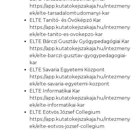
https://app.kutatokejszakaja.hu/intezmeny
ek/elte-tarsadalomtudomanyi-kar
ELTE Tanító- és Óvóképző Kar
https://app.kutatokejszakaja.hu/intezmeny
ek/elte-tanito-es-ovokepzo-kar
ELTE Bárczi Gusztáv Gyógypedagógiai Kar
https://app.kutatokejszakaja.hu/intezmeny
ek/elte-barczi-gusztav-gyogypedagogiai-
kar
ELTE Savaria Egyetemi Központ
https://app.kutatokejszakaja.hu/intezmeny
ek/elte-savaria-egyetemi-kozpont
ELTE Informatikai Kar
https://app.kutatokejszakaja.hu/intezmeny
ek/elte-informatikai-kar
ELTE Eötvös József Collegium
https://app.kutatokejszakaja.hu/intezmeny
ek/elte-eotvos-jozsef-collegium