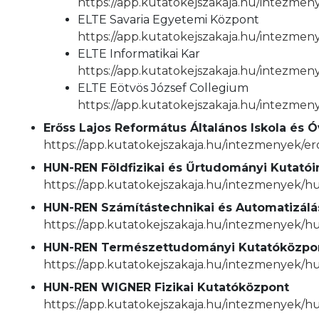
https://app.kutatokejszakaja.hu/intezmen
ELTE Savaria Egyetemi Központ
https://app.kutatokejszakaja.hu/intezmen
ELTE Informatikai Kar
https://app.kutatokejszakaja.hu/intezmeny
ELTE Eötvös József Collegium
https://app.kutatokejszakaja.hu/intezmen
Erőss Lajos Református Általános Iskola és 
https://app.kutatokejszakaja.hu/intezmenyek/ero
HUN-REN Földfizikai és Űrtudományi Kutatói
https://app.kutatokejszakaja.hu/intezmenyek/hu
HUN-REN Számítástechnikai és Automatizálá
https://app.kutatokejszakaja.hu/intezmenyek/hu
HUN-REN Természettudományi Kutatóközpo
https://app.kutatokejszakaja.hu/intezmenyek
HUN-REN WIGNER Fizikai Kutatóközpont
https://app.kutatokejszakaja.hu/intezmenyek/h