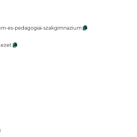
zium-es-pedagogiai-szakgimnazium
tezet