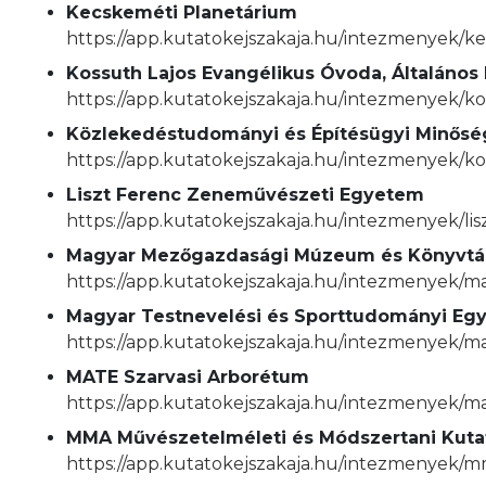
Kecskeméti Planetárium
https://app.kutatokejszakaja.hu/intezmenyek/k
Kossuth Lajos Evangélikus Óvoda, Általáno
https://app.kutatokejszakaja.hu/intezmenyek/k
Közlekedéstudományi és Építésügyi Minőség
https://app.kutatokejszakaja.hu/intezmenyek/k
Liszt Ferenc Zeneművészeti Egyetem
https://app.kutatokejszakaja.hu/intezmenyek/l
Magyar Mezőgazdasági Múzeum és Könyvtá
https://app.kutatokejszakaja.hu/intezmenyek
Magyar Testnevelési és Sporttudományi Eg
https://app.kutatokejszakaja.hu/intezmenyek/
MATE Szarvasi Arborétum
https://app.kutatokejszakaja.hu/intezmenyek/m
MMA Művészetelméleti és Módszertani Kuta
https://app.kutatokejszakaja.hu/intezmenyek/