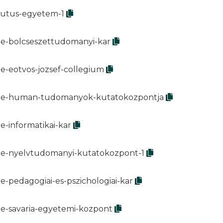
edutus-egyetem-1
lte-bolcseszettudomanyi-kar
te-eotvos-jozsef-collegium
/elte-human-tudomanyok-kutatokozpontja
e-informatikai-kar
lte-nyelvtudomanyi-kutatokozpont-1
e-pedagogiai-es-pszichologiai-kar
te-savaria-egyetemi-kozpont