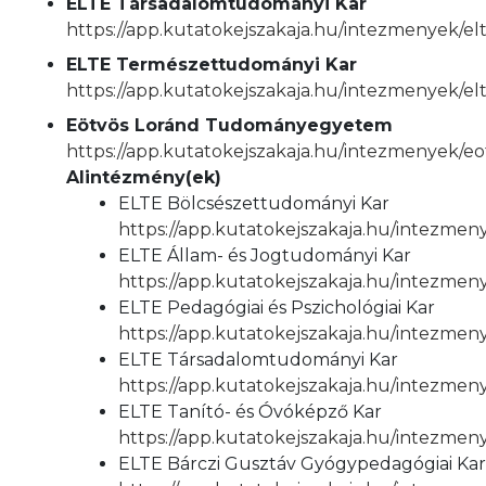
ELTE Társadalomtudományi Kar
https://app.kutatokejszakaja.hu/intezmenyek/e
ELTE Természettudományi Kar
https://app.kutatokejszakaja.hu/intezmenyek/e
Eötvös Loránd Tudományegyetem
https://app.kutatokejszakaja.hu/intezmenyek/
Alintézmény(ek)
ELTE Bölcsészettudományi Kar
https://app.kutatokejszakaja.hu/intezmen
ELTE Állam- és Jogtudományi Kar
https://app.kutatokejszakaja.hu/intezmen
ELTE Pedagógiai és Pszichológiai Kar
https://app.kutatokejszakaja.hu/intezmeny
ELTE Társadalomtudományi Kar
https://app.kutatokejszakaja.hu/intezme
ELTE Tanító- és Óvóképző Kar
https://app.kutatokejszakaja.hu/intezmen
ELTE Bárczi Gusztáv Gyógypedagógiai Ka