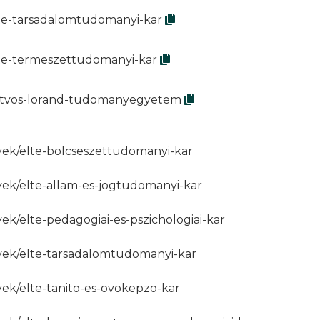
lte-tarsadalomtudomanyi-kar
lte-termeszettudomanyi-kar
eotvos-lorand-tudomanyegyetem
yek/elte-bolcseszettudomanyi-kar
yek/elte-allam-es-jogtudomanyi-kar
ek/elte-pedagogiai-es-pszichologiai-kar
nyek/elte-tarsadalomtudomanyi-kar
yek/elte-tanito-es-ovokepzo-kar
r