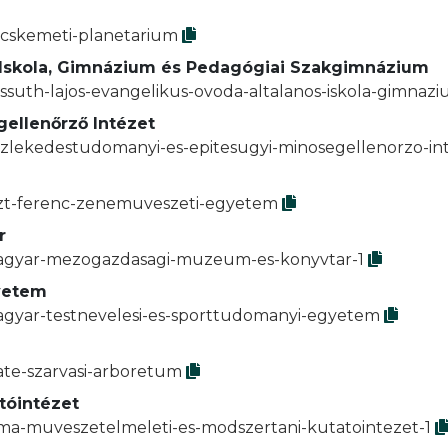
ecskemeti-planetarium
s Iskola, Gimnázium és Pedagógiai Szakgimnázium
ossuth-lajos-evangelikus-ovoda-altalanos-iskola-gimna
ellenőrző Intézet
ozlekedestudomanyi-es-epitesugyi-minosegellenorzo-in
iszt-ferenc-zenemuveszeti-egyetem
r
/magyar-mezogazdasagi-muzeum-es-konyvtar-1
yetem
magyar-testnevelesi-es-sporttudomanyi-egyetem
ate-szarvasi-arboretum
tóintézet
mma-muveszetelmeleti-es-modszertani-kutatointezet-1