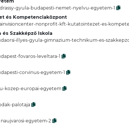
gyetem
andrassy-gyula-budapesti-nemet-nyelvu-egyetem-1
ézet és Kompetenciaközpont
rainvisioncenter-nonprofit-kft-kutatointezet-es-kompe
 és Szakképző Iskola
udaorsi-illyes-gyula-gimnazium-technikum-es-szakkepzo
dapest-fovaros-leveltara-1
udapesti-corvinus-egyetem-1
ceu-kozep-europai-egyetem
odak-palotaja
unaujvarosi-egyetem-2