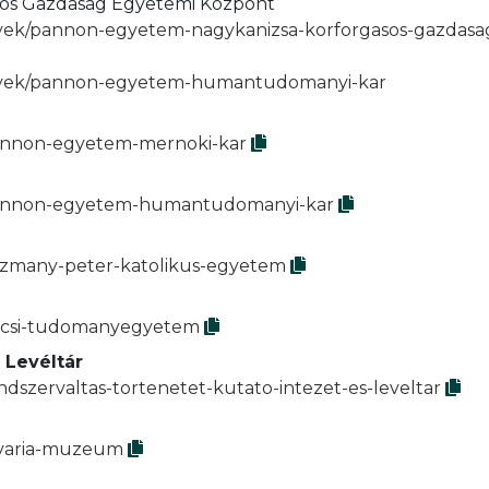
sos Gazdaság Egyetemi Központ
enyek/pannon-egyetem-nagykanizsa-korforgasos-gazdas
menyek/pannon-egyetem-humantudomanyi-kar
pannon-egyetem-mernoki-kar
k/pannon-egyetem-humantudomanyi-kar
pazmany-peter-katolikus-egyetem
pecsi-tudomanyegyetem
 Levéltár
ndszervaltas-tortenetet-kutato-intezet-es-leveltar
savaria-muzeum