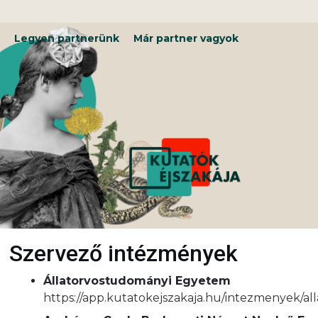
Kilépés
a
tartalomba
Legyen partnerünk
Már partner vagyok
Szervező intézmények
Állatorvostudományi Egyetem
https://app.kutatokejszakaja.hu/intezmenyek/