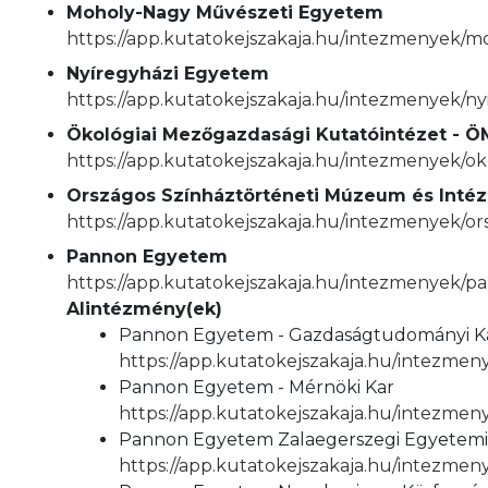
Moholy-Nagy Művészeti Egyetem
https://app.kutatokejszakaja.hu/intezmenyek/
Nyíregyházi Egyetem
https://app.kutatokejszakaja.hu/intezmenyek/n
Ökológiai Mezőgazdasági Kutatóintézet - Ö
https://app.kutatokejszakaja.hu/intezmenyek/o
Országos Színháztörténeti Múzeum és Intéz
https://app.kutatokejszakaja.hu/intezmenyek/o
Pannon Egyetem
https://app.kutatokejszakaja.hu/intezmenyek/
Alintézmény(ek)
Pannon Egyetem - Gazdaságtudományi K
https://app.kutatokejszakaja.hu/intezm
Pannon Egyetem - Mérnöki Kar
https://app.kutatokejszakaja.hu/intezm
Pannon Egyetem Zalaegerszegi Egyetem
https://app.kutatokejszakaja.hu/intezm