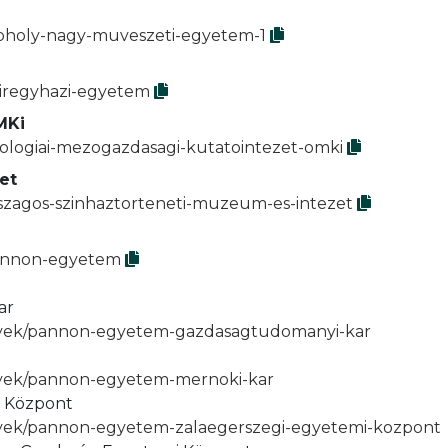
moholy-nagy-muveszeti-egyetem-1
yiregyhazi-egyetem
MKi
kologiai-mezogazdasagi-kutatointezet-omki
et
rszagos-szinhaztorteneti-muzeum-es-intezet
pannon-egyetem
ar
enyek/pannon-egyetem-gazdasagtudomanyi-kar
enyek/pannon-egyetem-mernoki-kar
i Központ
enyek/pannon-egyetem-zalaegerszegi-egyetemi-kozpont