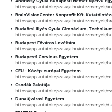
Andrássy Gyula Budapesti Német Nyelvű E
https://app.kutatokejszakaja.hu/intezmenyek/
BrainVisionCenter Nonprofit Kft. Kutatóint
https://app.kutatokejszakaja.hu/intezmenyek/b
Budaörsi Illyés Gyula Gimnázium, Technikum
https://app.kutatokejszakaja.hu/intezmenyek/b
Budapest Főváros Levéltára
https://app.kutatokejszakaja.hu/intezmenyek/bu
Budapesti Corvinus Egyetem
https://app.kutatokejszakaja.hu/intezmenyek/b
CEU - Közép-európai Egyetem
https://app.kutatokejszakaja.hu/intezmenyek/
Csodák Palotája
https://app.kutatokejszakaja.hu/intezmenyek/cs
Dunaújvárosi Egyetem
https://app.kutatokejszakaja.hu/intezmenyek/d