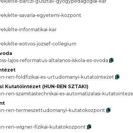
yek/elte-barczi-gusztav-gyogypedagogiai-kar
yek/elte-savaria-egyetemi-kozpont
ek/elte-informatikai-kar
yek/elte-eotvos-jozsef-collegium
Óvoda
ss-lajos-reformatus-altalanos-iskola-es-ovoda
ntézet
n-ren-foldfizikai-es-urtudomanyi-kutatointezet
si Kutatóintézet (HUN-REN SZTAKI)
n-ren-szamitastechnikai-es-automatizalasi-kutatointeze
nt
/hun-ren-termeszettudomanyi-kutatokozpont
un-ren-wigner-fizikai-kutatokozpont