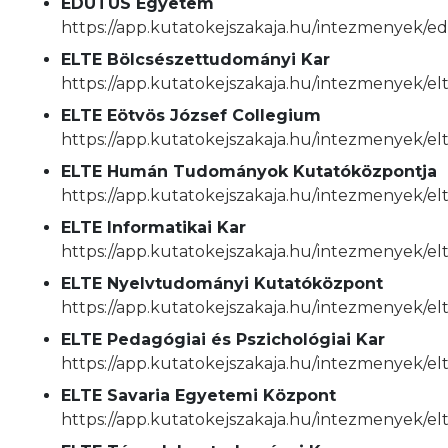
EDUTUS Egyetem
https://app.kutatokejszakaja.hu/intezmenyek/
ELTE Bölcsészettudományi Kar
https://app.kutatokejszakaja.hu/intezmenyek/e
ELTE Eötvös József Collegium
https://app.kutatokejszakaja.hu/intezmenyek/el
ELTE Humán Tudományok Kutatóközpontja
https://app.kutatokejszakaja.hu/intezmenyek
ELTE Informatikai Kar
https://app.kutatokejszakaja.hu/intezmenyek/elt
ELTE Nyelvtudományi Kutatóközpont
https://app.kutatokejszakaja.hu/intezmenyek/e
ELTE Pedagógiai és Pszichológiai Kar
https://app.kutatokejszakaja.hu/intezmenyek/elt
ELTE Savaria Egyetemi Központ
https://app.kutatokejszakaja.hu/intezmenyek/el